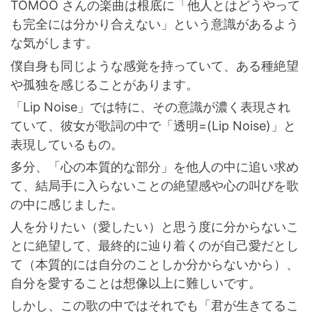
TOMOO さんの楽曲は根底に「他人とはどうやって
も完全には分かり合えない」という意識があるよう
な気がします。
僕自身も同じような感覚を持っていて、ある種絶望
や孤独を感じることがあります。
「Lip Noise」では特に、その意識が濃く表現され
ていて、彼女が歌詞の中で「透明=(Lip Noise)」と
表現しているもの。
多分、「心の本質的な部分」を他人の中に追い求め
て、結局手に入らないことの絶望感や心の叫びを歌
の中に感じました。
人を分りたい（愛したい）と思う度に分からないこ
とに絶望して、最終的に辿り着くのが自己愛だとし
て（本質的には自分のことしか分からないから）、
自分を愛することは想像以上に難しいです。
しかし、この歌の中ではそれでも「君が生きてるこ